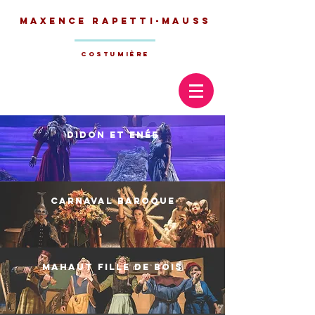
Maxence
Rapetti-Mauss
Costumière
DIDON ET enée
carnaval baroque
mahaut fille de bois