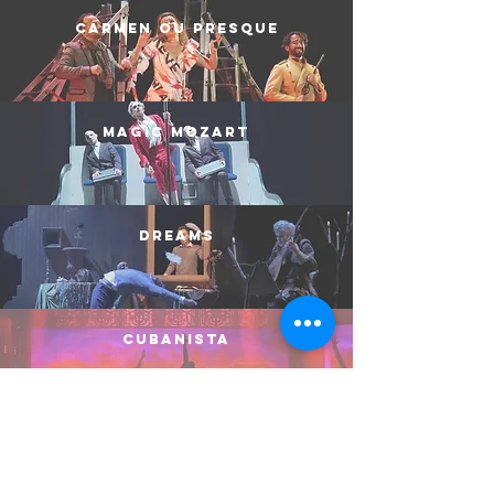
carmen ou presque
magic mozart
dreams
cubanista
raoul barbe bleue